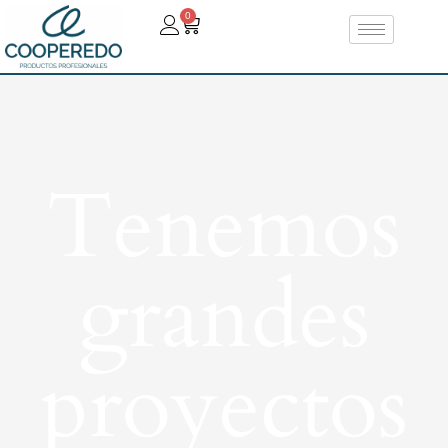
0
Tenemos
grandes
proyectos