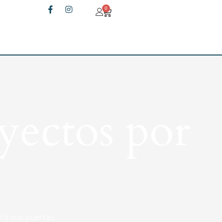
0
yectos por
rá sus puertas.