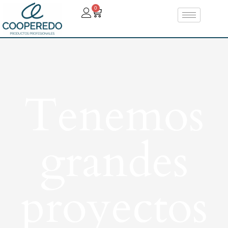
0
Tenemos
grandes
proyectos