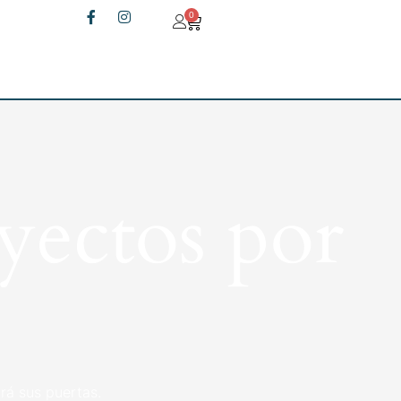
0
yectos por
rá sus puertas.