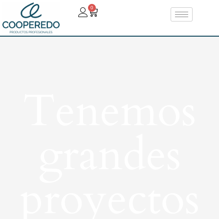
0
Tenemos
grandes
proyectos