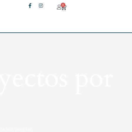
0
yectos por
rá sus puertas.