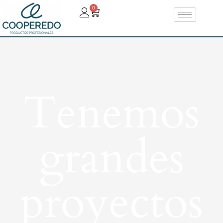
0
Tenemos
grandes
proyectos