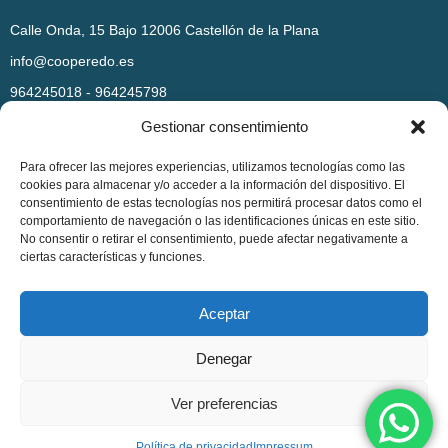
Calle Onda, 15 Bajo 12006 Castellón de la Plana
info@cooperedo.es
964245018 - 964245798
Gestionar consentimiento
Para ofrecer las mejores experiencias, utilizamos tecnologías como las
cookies para almacenar y/o acceder a la información del dispositivo. El
consentimiento de estas tecnologías nos permitirá procesar datos como el
comportamiento de navegación o las identificaciones únicas en este sitio.
AYUDAS AL FOMENTO DE LA CONTRATACIÓN LABORAL
No consentir o retirar el consentimiento, puede afectar negativamente a
ciertas características y funciones.
Política de privacidad
|
Política de cookies
|
Aviso legal
|
Aceptar
Condiciones generales de venta
Copyright © 2025. Todos los derechos reservados.
Denegar
Ver preferencias
Política de privacidad
Impressum