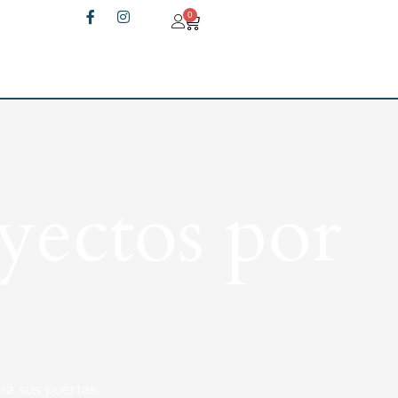
0
yectos por
rá sus puertas.