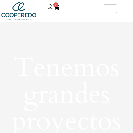
0
Tenemos
grandes
proyectos