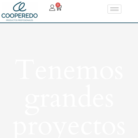
0
Tenemos
grandes
proyectos