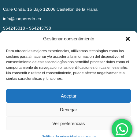
Calle Onda, 15 Bajo 12006 Castellón de la Plana
info@cooperedo.es
964245018 - 964245798
Gestionar consentimiento
Para ofrecer las mejores experiencias, utilizamos tecnologías como las
cookies para almacenar y/o acceder a la información del dispositivo. El
consentimiento de estas tecnologías nos permitirá procesar datos como el
comportamiento de navegación o las identificaciones únicas en este sitio.
AYUDAS AL FOMENTO DE LA CONTRATACIÓN LABORAL
No consentir o retirar el consentimiento, puede afectar negativamente a
ciertas características y funciones.
Política de privacidad
|
Política de cookies
|
Aviso legal
|
Aceptar
Condiciones generales de venta
Copyright © 2025. Todos los derechos reservados.
Denegar
Ver preferencias
Política de privacidad
Impressum